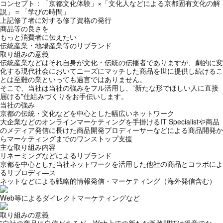
コンセプト：「京都文化体験」×「文化人などによる京都固有文化の解
説」＝「学びの時間」
上記修了者に対する修了資格の発行
商品等の良さを
もっと消費者に伝えたい
伝統産業・地場産業等のリブランド
取り組みの意義
伝統産業などはそれ自身が文化・伝統の伝播者でありますが、劇的に変
化する現代社会においてニーズにマッチした商品を世に提供し続けるこ
とは至難の業といっても過言ではありません。
そこで、当社は当社の強みをフル活用し、”新たな形でほしい人に直接
届ける”仕組みづくりをお手伝いします。
当社の強み
京都の伝統・文化などを中心とした幅広いネットワーク
大企業などのオンラインマーケティングを手掛けるIT Specialistや商品
のメディア発信に長けた商品開発プロディーサーなどによる商品開発か
らマーケティングまでのワンストップ支援
主な取り組み内容
リネーミングなどによるリブランド
京都を中心とした当社ネットワークを活用した他社の商品とコラボによ
るリプロディ―ス
ネットなどによる戦略的情報発信・マーケティング（海外発信含む）
Web等によるダイレクトマーケティングなど
取り組みの意義