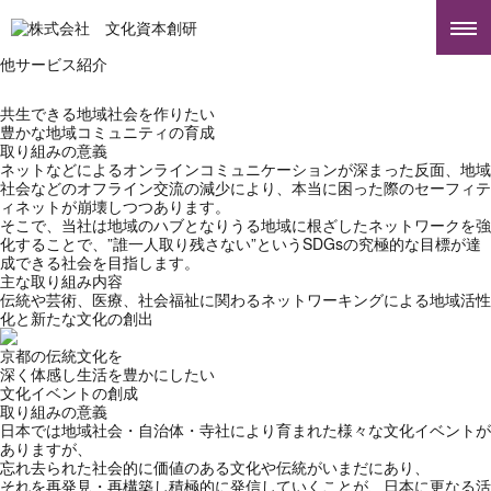
他サービス紹介
共生できる地域社会を作りたい
豊かな地域コミュニティの育成
取り組みの意義
ネットなどによるオンラインコミュニケーションが深まった反面、地域
社会などのオフライン交流の減少により、本当に困った際のセーフィテ
ィネットが崩壊しつつあります。
そこで、当社は地域のハブとなりうる地域に根ざしたネットワークを強
化することで、”誰一人取り残さない”というSDGsの究極的な目標が達
成できる社会を目指します。
主な取り組み内容
伝統や芸術、医療、社会福祉に関わるネットワーキングによる地域活性
化と新たな文化の創出
京都の伝統文化を
深く体感し生活を豊かにしたい
文化イベントの創成
取り組みの意義
日本では地域社会・自治体・寺社により育まれた様々な文化イベントが
ありますが、
忘れ去られた社会的に価値のある文化や伝統がいまだにあり、
それを再発見・再構築し積極的に発信していくことが、日本に更なる活