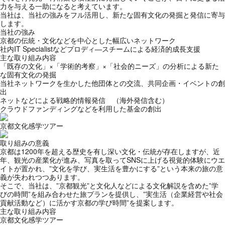
力を与える一助になると考えています。
当社は、当社の強みをフル活用し、新たな固有文化の発掘と発信に寄与
します。
当社の強み
京都の伝統・文化などを中心とした幅広いネットワーク
社内IT Specialistなどプロディ―スチームによる経済的成長支援
主な取り組み内容
「既存の文化」×「学術的考察」×「社会的ニーズ」の分析による新た
な固有文化の発掘
当社ネットワークを生かした他団体との交流、共同企画・イベントの創
出
ネットなどによる戦略的情報発信 （海外発信含む）
クラウドファンディングなどを利用した基金の創出
京都文化感学ツアー
取り組みの意義
京都は1200年を超える歴史を有し深い文化・伝統が存在しますが、近
年、観光の産業化が進み、写真を取ってSNSに上げる視覚的体験にウエ
イトが置かれ、”文化を学び、実生活を豊かにする”という本来の旅の意
義が失われつつあります。
そこで、当社は、”京都観光”と文化人などによる文化解説を含めた”学
びの時間”を組み合わせた旅プランを提供し、”実生活（企業経営や社会
貢献活動など）に活かす京都の学び時間”を提案します。
主な取り組み内容
京都文化感学ツアー