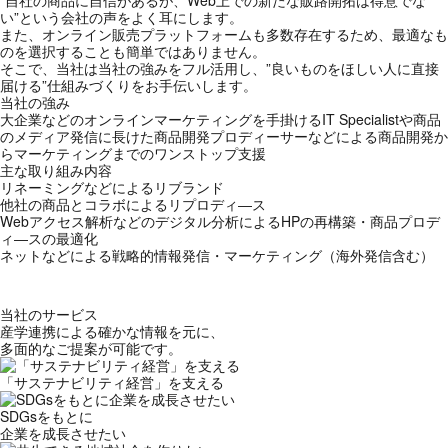
”自社の商品に自信があるが、Web上での新たな販路開拓は得意でな
い”という会社の声をよく耳にします。
また、オンライン販売プラットフォームも多数存在するため、最適なも
のを選択することも簡単ではありません。
そこで、当社は当社の強みをフル活用し、”良いものをほしい人に直接
届ける”仕組みづくりをお手伝いします。
当社の強み
大企業などのオンラインマーケティングを手掛けるIT Specialistや商品
のメディア発信に長けた商品開発プロディーサーなどによる商品開発か
らマーケティングまでのワンストップ支援
主な取り組み内容
リネーミングなどによるリブランド
他社の商品とコラボによるリプロディ―ス
Webアクセス解析などのデジタル分析によるHPの再構築・商品プロデ
ィ―スの最適化
ネットなどによる戦略的情報発信・マーケティング（海外発信含む）
当社のサービス
産学連携による確かな情報を元に、
多面的なご提案が可能です。
「サステナビリティ経営」を支える
SDGsをもとに
企業を成長させたい