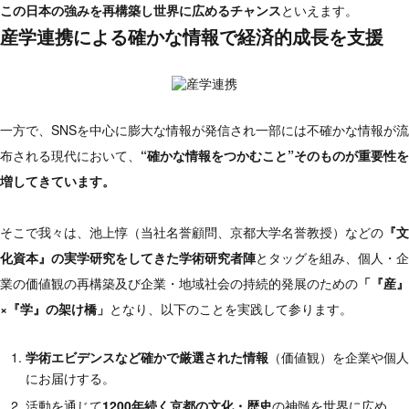
この日本の強みを再構築し世界に広めるチャンス
といえます。
産学連携による確かな情報で経済的成長を支援
一方で、SNSを中心に膨大な情報が発信され一部には不確かな情報が流
布される現代において、
“確かな情報をつかむこと”そのものが重要性を
増してきています。
そこで我々は、池上惇（当社名誉顧問、京都大学名誉教授）などの
『文
化資本』の実学研究をしてきた学術研究者陣
とタッグを組み、個人・企
業の価値観の再構築及び企業・地域社会の持続的発展のための
「『産』
×『学』の架け橋」
となり、以下のことを実践して参ります。
学術エビデンスなど確かで厳選された情報
（価値観）を企業や個人
にお届けする。
活動を通じて
1200年続く京都の文化・歴史
の神髄を世界に広め