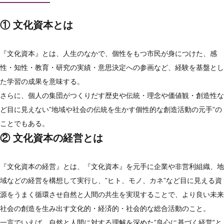
① 文化資本とは
『文化資本』とは、人生のなかで、個性をもつ市民が身につけた、感
性・知性・教育・研究の実績・意思決定への参画など、経験を基盤とし
た学習の成果を意味する。
さらに、個人の集団がつくりだす歴史や伝統・理念や価値観・創造性な
ど目に見えない”地域や社会の伝統を生かす個性的な創造活動の元手”の
ことでもある。
② 文化資本の経営とは
『文化資本の経営』とは、『文化資本』を元手に企業や非営利組織、地
域などの経営を構想して実行し、”ヒト、モノ、カネ”など目に見える資
源をうまく循環させ自然と人間の共生を実現することで、より良い未来
社会の創造を生み出す文化的・経済的・社会的な総合活動のこと。
一言でいえば、自然と人間に対する理解を深めた”良心に基づく経営”と