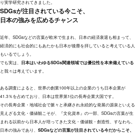
り実学研究されてきました。
SDGsが注目されている今こそ、
日本の強みを広めるチャンス
近年、SDGsなどの言葉が欧米で生まれ、日本の経済衰退も相まって、
経済的にも社会的にもあたかも日本が後塵を拝していると考えている人
もいるでしょう。
でも実は、
日本はいわゆるSDGs関連領域では優位性を本来備えている
と我々は考えています。
ある調査によると、世界の創業100年以上の企業のうち日本企業が
41.3％を占めており、日本は世界第1位の長寿企業大国です。
その長寿企業・地域社会で脈々と承継され永続的な発展の源泉といえる
見えざる文化・価値観こそが、『文化資本』の一部、SDGsの言葉が生
まれる以前から日本人が培ってきた文化・価値観・創造性、すなわち、
日本の強みであり、
SDGsなどの言葉が注目されている今だからこそ、