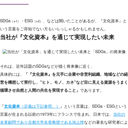
SDGs
・ESG
、などは聞いたことがあるが、『文化資本』と
（※1）
（※2）
いう言葉をご存知でない方もいらっしゃるかもしれません。
当社が『文化資本』を通じて実現したい未来
それは、近年話題のSDGsなどが描く将来像に近く、
具体的には、
「『文化資本』を元手に企業や非営利組織、地域などの経
営を構想して実行し、”ヒト、モノ、カネ”など目に見える資源をうまく
循環させ自然と人間の共生を実現すること」
であります。
『
文化資本
（定義は下記参照。）
』という言葉は、SDGs・ESGという
言葉が生まれる以前の1973年にフランスで生まれ、日本では、
当社の
名誉顧問であり京都大学名誉教授である池上惇
などの著名な研究者によ