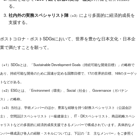
る。
社内外の実務スペシャリスト陣
により多面的に経済的成長を
（※3）
支援する。
ポストコロナ・ポストSDGsにおいて、世界を豊かな日本文化・日本企
業で満たすことを願って。
（※1）SDGsとは、「Sustainable Development Goals（持続可能な開発目標）」の略称で
あり、持続可能な開発のために国連が定める国際目標で、17の世界的目標、169のターゲッ
トなどがある。
（※2）ESGとは、「Environment（環境）、Social（社会）、Governance（ガバナン
ス）」の略称。
（※3）当社は、学術メンバーのほか、豊富な経験を持つ財務スペシャリスト（公認会計
士）、空間設計スペシャリスト（一級建築士）、IT・DXスペシャリスト、商品戦略スペシ
ャリストなどの多面的に経済的成長支援できるメンバーで構成されています。具体的なメ
ンバー構成及び各人の経験・スキルについては、下記の「2. 主なメンバー」をご参照く